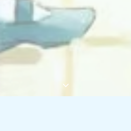
夜间模式
Sans Serif
Serif
浅阴影
深阴影
关闭
日落
暗化
灰度
SayCraft 的产品审美：