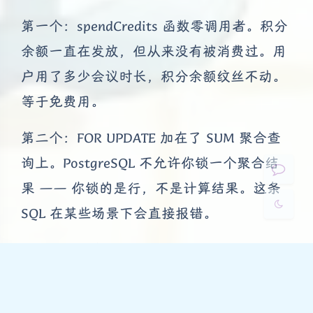
第一个：spendCredits 函数零调用者。积分
夜间模式
余额一直在发放，但从来没有被消费过。用
户用了多少会议时长，积分余额纹丝不动。
Sans Serif
Serif
等于免费用。
浅阴影
深阴影
第二个：FOR UPDATE 加在了 SUM 聚合查
关闭
日落
暗化
灰度
询上。PostgreSQL 不允许你锁一个聚合结
果 —— 你锁的是行，不是计算结果。这条
SQL 在某些场景下会直接报错。
第三个：所有 /billing 开头的接口，认用户
身份靠的是 x-user-id 这个 HTTP header。
没有 JWT 校验，没有 Clerk 鉴权。换句话