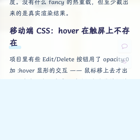
度。没有什么 fancy 的热重载，但至少截出
Sans Serif
Serif
来的是真实渲染结果。
浅阴影
深阴影
移动端 CSS：hover 在触屏上不存
关闭
日落
暗化
灰度
在
项目里有些 Edit/Delete 按钮用了 opacity:0
加 :hover 显形的交互 —— 鼠标移上去才出
现。在桌面上很优雅，到手机上这些按钮就
彻底消失了，因为触屏没有 hover 状态。
修法是加 @media (hover:none) 让这些按钮
在触屏设备上常显。
顺便说一句，整个项目没有用过一次