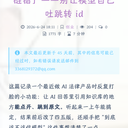
链错」——别让模型自己
吐跳转 id
2026-6-24 18:11
|
创业
|
204
|
0
1771 字
|
7 分钟
本文最后更新于 45 天前，其中的信息可能已
经过时，如有错误请发送邮件到
3368129372@qq.com
这篇记录一个最近做 AI 法律产品时反复打
脸的小功能：让 AI 回答里引用知识库的地
方
能点开、跳到原文
。听起来一上午能搞
定，结果前后改了四五版，还顺手把 "到底
该不该信模型" 这件事想清楚了一点。