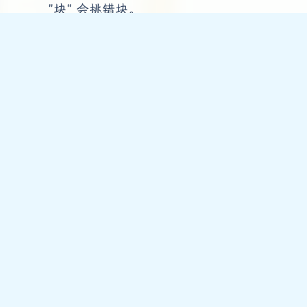
"块" 会挑错块。
更要命的是信任问题：
系统自动注入的错
链，比模型的错链更危险
。模型写的链接，
用户多少知道是 AI 生成的、会存个心眼；
系统注入的，用户当成平台背书、核验意愿
更低。一旦匹配错，危害反而更大。法律场
景这条红线很硬 ——
宁可不链，也不能链
错
。
所以现在怎么处理
我没有头脑一热就重构。结论是：方向（别