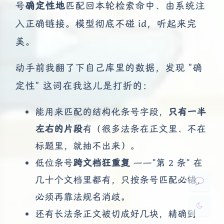
号
确定性地
匹配回本轮检索命中、由系统注
入正确链接。模型彻底不碰 id，听起来完
美。
动手前我翻了下自己库里的数据，发现 "确
定性" 这词在我这儿是打折的：
夜间模式
能用来匹配的结构化条号字段，
只有一半
Sans Serif
Serif
左右的片段
有（很多法条在正文里、不在
浅阴影
深阴影
标题里，就抽不出来）。
低位条号
跨文档狂重复
——"第 2 条" 在
关闭
日落
暗化
灰度
几十个文档里都有，只按条号匹配必错，
必须再靠法规名消歧。
还有长法条正文被切成好几块，精确到