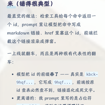
来（错得很典型）
最直觉的做法：检索工具给每个命中返回一
个 id，prompt 里让模型把命中写成
markdown 链接、href 里塞这个 id，前端拦
截这个链接渲染成弹窗。
一上线就翻车，而且是两种很有代表性的翻
车：
模型把 id 的前缀
吞了
—— 真实是
kbck-
，它写成
，前端按原
9hqf...
9hqf...
id 查表必然查不到，链接退化成死文字。
更离谱的：我 prompt 里写的是占位符