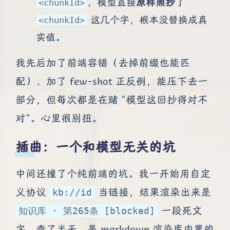
，模型直接
原样照抄
了
<chunkId>
这几个字，根本没替换成真
<chunkId>
实值。
我先后加了前端容错（去掉前缀也能匹
配）、加了 few-shot 正反例，能压下去一
部分，但每次都是在赌 "模型这回抄得对不
对"。心里很别扭。
插曲：一个和模型无关的坑
中间还撞了个纯前端的坑。我一开始用自定
义协议
当链接，结果渲染出来是
kb://id
一段死文
知识库 · 第265条 [blocked]
字。查了半天，是 markdown 渲染库内置的