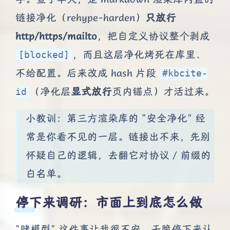
链接净化（rehype-harden）
只放行
http/https/mailto
，把自定义协议整个剥成
，而且这层净化烤死在库里、
[blocked]
不给配置。后来改成 hash 片段
#kbcite-
（净化层
显式放行
页内锚点）才活过来。
id
小教训：第三方渲染库的 "安全净化" 经
常是你看不见的一层。链接出不来，先别
怀疑自己的逻辑，去翻它对协议 / 前缀的
白名单。
停下来调研：市面上到底怎么做
"赌模型" 这件事让我很不安，干脆停下来认