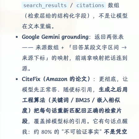
/
数组
search_results
citations
（检索层给的结构化字段），不是让模型
在文本里编。
Google Gemini grounding
：返回两张表
—— 来源数组 + 「回答某段文字区间 →
来源下标」的映射，前端拿映射把话连到
源。
CiteFix（Amazon 的论文）
：更彻底，让
模型先正常答、随便标引用，
生成之后用
工程算法（关键词 / BM25 / 嵌入相似
度）把每句话重新匹配回正确的检索片
段
，覆盖掉模型标的引用。它有句话点醒
我：约 80% 的 "不可验证事实"
不是凭空