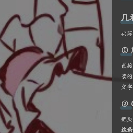
几
实际
① 
直接
读的
文字
②
把页
这条