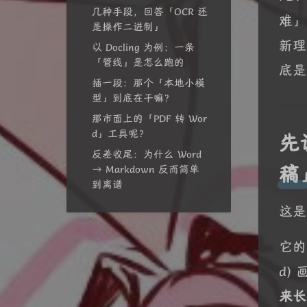
几种手段，回答「OCR 还
难」
是操作二进制」
新理
以 Docling 为例：一条
「管线」是怎么跑的
底是
插一段：那个「本地小模
型」到底在干嘛？
那市面上的「PDF 转 Wor
d」工具呢？
先
反差收尾：为什么 Word
稿
→ Markdown 反而简单
到离谱
这是
它的
d)
来长