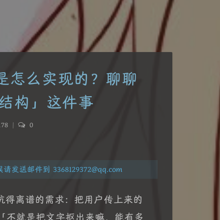
 到底是怎么实现的？聊聊
猜结构」这件事
78
|
0
件到 3368129372@qq.com
坑得离谱的需求：把用户传上来的
为，「不就是把文字抠出来嘛，能有多