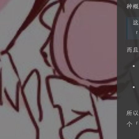
种概
这
「
而且
所以
个「