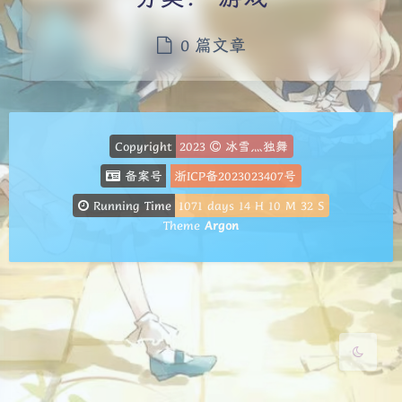
0 篇文章
夜间模式
Copyright
2023
冰雪灬独舞
备案号
浙ICP备2023023407号
Sans Serif
Serif
Running Time
1071
days
14
H
10
M
32
S
Theme
Argon
浅阴影
深阴影
关闭
日落
暗化
灰度