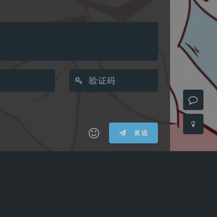
Sans Serif
Serif
浅阴影
深阴影
关闭
日落
暗化
灰度
发送
(≧∇≦*)ゝ
(☆ω☆)
┴─┴
￣﹃￣
(/ω＼)
∠( ᐛ 」∠)＿
舞
→
୧(๑•̀⌄•́๑)૭
٩(ˊᗜˋ*)و
(ノ°ο°)ノ
07号
⌇●﹏●⌇
(ฅ´ω`ฅ)
(╯°A°)╯︵○○○