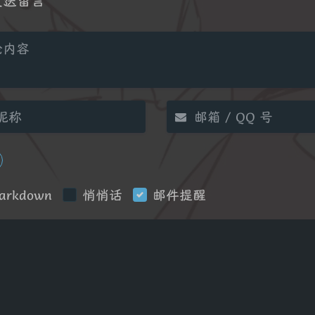
arkdown
悄悄话
邮件提醒
|´・ω・)ノ
ヾ
（╯‵□′）╯︵
Copyright
2023
冰雪灬独
(๑•̀ㅁ•́ฅ)
→_
备案号
浙ICP备20230234
(´இ皿இ｀)