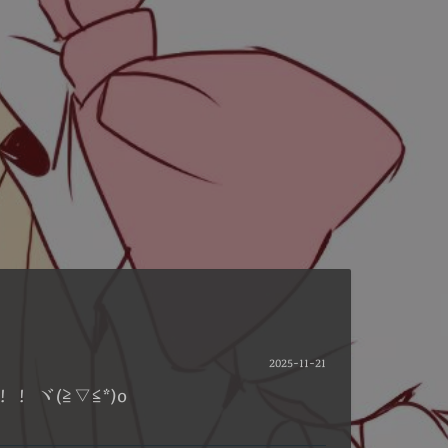
2025-11-21
ヾ(≧▽≦*)o