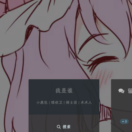
我是谁
小鹿包 | 锦依卫 | 骑士团 | 术术人
0
搜索