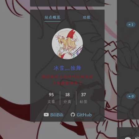
站点概览
功能
1
冰雪灬独舞
感觉我吃上的时代红利也就
只有膨胀神券了
95
18
37
0
文章
分类
标签
BiliBili
GitHub