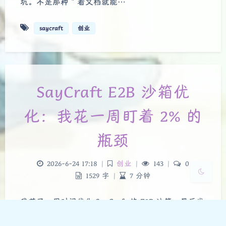
坑。不是那种 " 看文档就能…
saycraft
创业
夜间模式
Sans Serif
Serif
SayCraft E2B 沙箱优
浅阴影
深阴影
化：我花一周盯着 2% 的
关闭
日落
暗化
灰度
瓶颈
2026-6-24 17:18
|
创业
|
143
|
0
1529 字
|
7 分钟
我花了一周时间优化 SayCraft 的 E2B 沙箱。最后发
现，最该优化的地方…