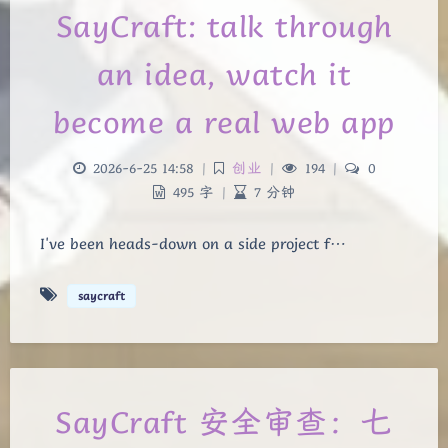
SayCraft: talk through
an idea, watch it
become a real web app
2026-6-25 14:58
|
创业
|
194
|
0
495 字
|
7 分钟
I've been heads-down on a side project f…
saycraft
SayCraft 安全审查：七