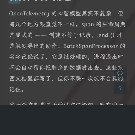
OpenTelemetry 的心智模型其实不复杂，但
夜间模式
有几个地方跟直觉不一样。span 的生命周期
Sans Serif
Serif
是显式的 —— 创建不等于记录，.end () 才
是触发导出的动作。BatchSpanProcessor 的
浅阴影
深阴影
名字已经说了，它是批处理的，进程退出时
关闭
日落
暗化
灰度
不会自动帮你把剩余的数据发出去。这些东
西文档里都写了，但你不踩一次坑不会真的
记住。
另一个收获是关于调试方法论的。我在同一
个问题上连续错了三次。每一次的推理过程
都是自洽的，每一次都能写出一份看起来很