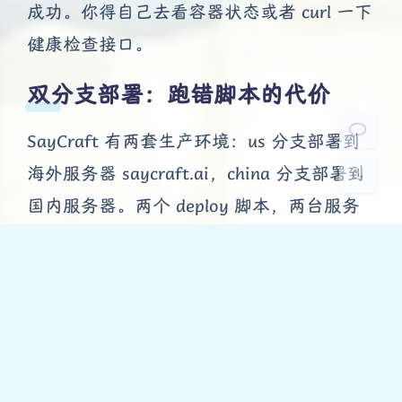
Sans Serif
Serif
成功。你得自己去看容器状态或者 curl 一下
健康检查接口。
浅阴影
深阴影
双分支部署：跑错脚本的代价
关闭
日落
暗化
灰度
SayCraft 有两套生产环境：us 分支部署到
海外服务器 saycraft.ai，china 分支部署到
国内服务器。两个 deploy 脚本，两台服务
器，两套 env 文件。
2025 年 6 月，我在 us 分支上跑了 deploy-
prod.sh（国内的部署脚本）。结果把海外分
支的代码推到了国内服务器，覆盖了正在运
行的国内版本。