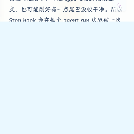
交，也可能刚好有一点尾巴没收干净。所以
Stop hook 会在每个 agent run 边界做一次
兜底：
git
 add -A
if git diff --cached --quiet; 
then
# 没有新 diff，说明 Claude 已经提交过了
else
  git commit -m 
"claude run boundary"
fi
这就形成了一个比较舒服的关系：
Claude 的
commit 是主动的阶段 checkpoint；系统的