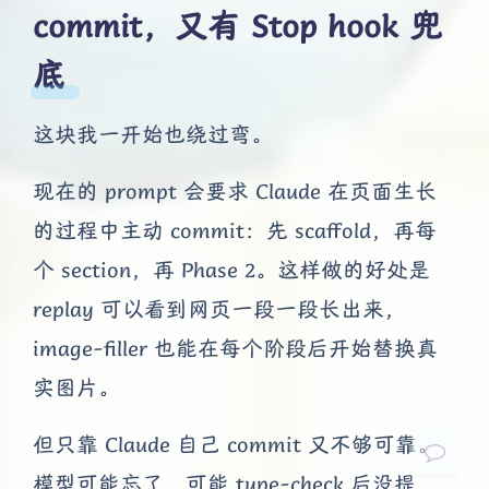
commit，又有 Stop hook 兜
底
这块我一开始也绕过弯。
现在的 prompt 会要求 Claude 在页面生长
的过程中主动 commit：先 scaffold，再每
夜间模式
个 section，再 Phase 2。这样做的好处是
Sans Serif
Serif
replay 可以看到网页一段一段长出来，
image-filler 也能在每个阶段后开始替换真
浅阴影
深阴影
实图片。
关闭
日落
暗化
灰度
但只靠 Claude 自己 commit 又不够可靠。
模型可能忘了，可能 type-check 后没提