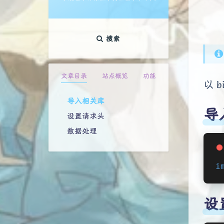
搜索
文章目录
站点概览
功能
以 b
导入相关库
导
设置请求头
数据处理
i
设