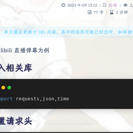
2023-9-09 13:12
|
后端
|
2,
77 字
|
2 分钟
本文最后更新于 185 天前，其中的信息可能已经过时，如有错误请发送
ilibili 直播弹幕为例
入相关库
mport
 requests,json,time
置请求头