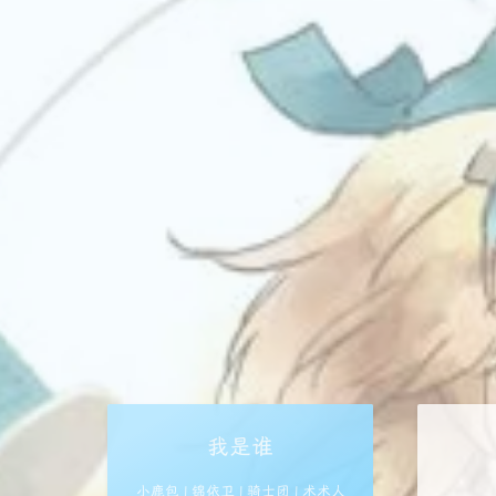
我是谁
小鹿包 | 锦依卫 | 骑士团 | 术术人