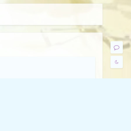
浅阴影
深阴影
关闭
日落
暗化
灰度
发送