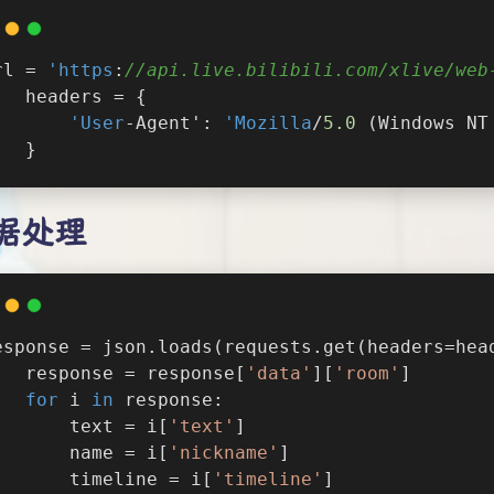
rl = 
'https
:
//api.live.bilibili.com/xlive/web
   headers = {
'User
-Agent': 
'Mozilla
/
5.0
 (Windows NT
   }
据处理
esponse = json.loads(requests.get(headers=hea
   response = response[
'data'
][
'room'
]
for
 i 
in
 response:
       text = i[
'text'
]
       name = i[
'nickname'
]
       timeline = i[
'timeline'
]