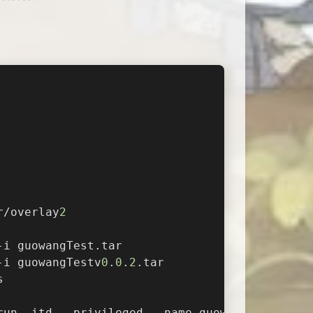
r/overlay
2
-i guowangTest.tar
-i guowangTestv
0
.
0
.
2
.tar
s
run -itd --privileged --name guowang -p 
3306
: