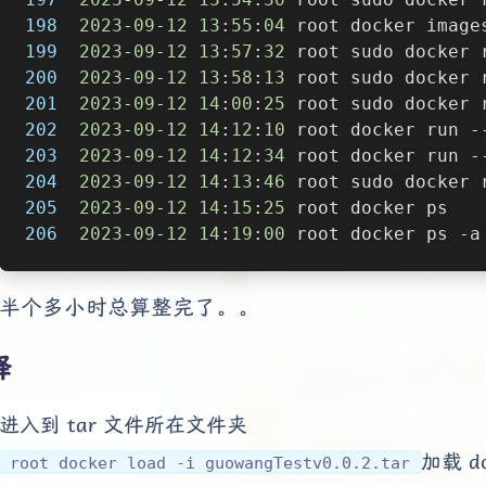
198
2023
-
09
-
12
13
:
55
:
04
 root docker image
199
2023
-
09
-
12
13
:
57
:
32
 root sudo docker 
200
2023
-
09
-
12
13
:
58
:
13
 root sudo docker 
201
2023
-
09
-
12
14
:
00
:
25
 root sudo docker 
202
2023
-
09
-
12
14
:
12
:
10
 root docker run -
203
2023
-
09
-
12
14
:
12
:
34
 root docker run -
204
2023
-
09
-
12
14
:
13
:
46
 root sudo docker 
205
2023
-
09
-
12
14
:
15
:
25
 root docker ps
206
2023
-
09
-
12
14
:
19
:
00
 root docker ps -a
半个多小时总算整完了。。
释
进入到 tar 文件所在文件夹
加载 d
root docker load -i guowangTestv0.0.2.tar