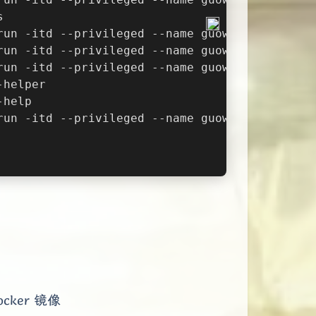
s
run -itd --privileged --name guowang -p 
3306
:
run -itd --privileged --name guowang -p 
3306
:
run -itd --privileged --name guowang -p 
3307
:
-helper
-help
run -itd --privileged --name guowang -p 
3307
:
ocker 镜像