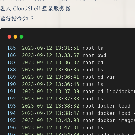
进入 CloudShell 登录服务器
运行指令如下
185
2023
-
09
-
12
13
:
31
:
51
 root ls
186
2023
-
09
-
12
13
:
33
:
57
 root pwd
187
2023
-
09
-
12
13
:
36
:
32
 root cd ..
188
2023
-
09
-
12
13
:
36
:
35
 root ls
189
2023
-
09
-
12
13
:
36
:
41
 root cd var
190
2023
-
09
-
12
13
:
36
:
46
 root ls
191
2023
-
09
-
12
13
:
37
:
30
 root cd lib/docke
192
2023
-
09
-
12
13
:
37
:
33
 root ls
193
2023
-
09
-
12
13
:
38
:
32
 root docker load 
194
2023
-
09
-
12
13
:
38
:
47
 root docker load 
195
2023
-
09
-
12
13
:
43
:
08
 root docker image
196
2023
-
09
-
12
13
:
47
:
31
 root ls
197
2023
-
09
-
12
13
:
54
:
30
 root sudo docker 