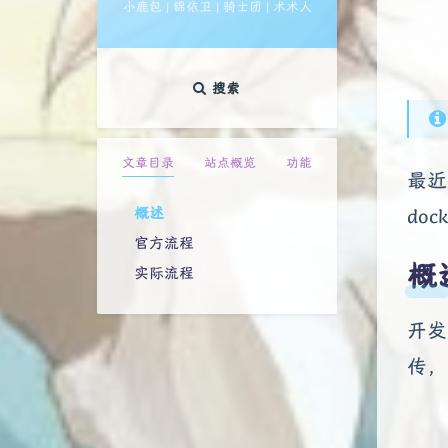
小鹿包 | 锦依卫 | 骑士团 | 术术人
搜索
文章目录
站点概览
功能
最近
概述
doc
官方流程
概
实际流程
开发
传，