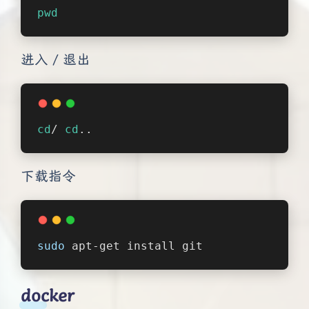
pwd
进入 / 退出
cd
/ 
cd
..
下载指令
sudo
 apt-get install git
docker