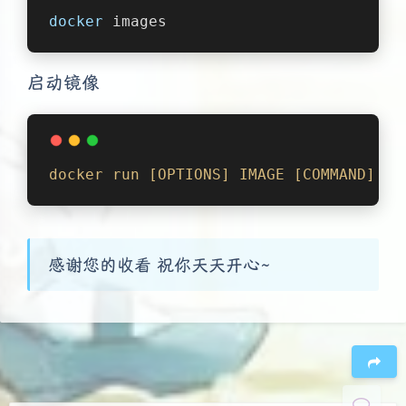
docker
 images
启动镜像
docker
run
[OPTIONS]
IMAGE
[COMMAND]
[A
夜间模式
感谢您的收看 祝你天天开心~
Sans Serif
Serif
浅阴影
深阴影
关闭
日落
暗化
灰度