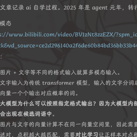
文章记录 ai 自学过程。2025 年是 agent 元
多模态
s://www.bilibili.com/video/BV1zNt8zzEZX/?spm_i
ick&vd_source=ce2d296140a2f6de60b84bd36bb33b4
：
图片 + 文字等不同的格式输入就算多模态输入。
文字输入为传统 transformer 模型，输入的文
向量一个个输出对应概率的词。
大模型为什么可以按照指定格式输出？因为大模型内
会出现在候选词语中
。
图片与文字的向量计算不在同一向量空间里，因此需要
述对，点积越大越匹配，需要
对比学习
让正样本对点