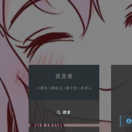
我是谁
小鹿包 | 锦依卫 | 骑士团 | 术术人
搜索