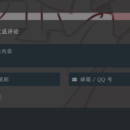
发送评论
arkdown
悄悄话
邮件提醒
|´・ω・)ノ
ヾ