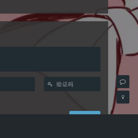
夜间模式
Sans Serif
Serif
浅阴影
深阴影
关闭
日落
暗化
灰度
发送
(≧∇≦*)ゝ
(☆ω☆)