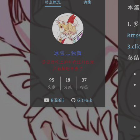
站点概览
功能
本篇
1. 
http
3.cl
冰雪灬独舞
总结
感觉我吃上的时代红利也就
只有膨胀神券了
95
18
37
文章
分类
标签
BiliBili
GitHub