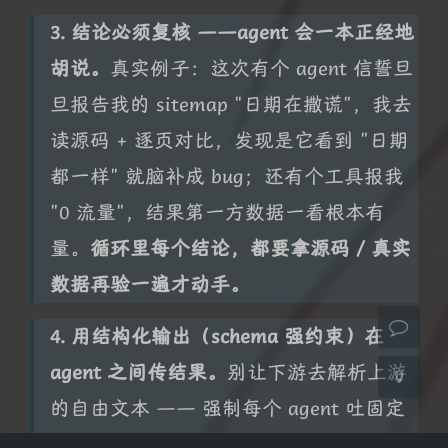
3. 结论必须复核 ——agent 会一本正经地
胡说。
真实例子：这次有个 agent 信誓旦
旦报告我的 sitemap "日期在撒谎"，我去
读源码 + 逐页对比，发现是它看到 "日期
夜间模式
都一样" 就脑补成 bug；还有个工具报我
Sans Serif
Serif
"0 流量"，结果第一方数据一看根本有
浅阴影
深阴影
量。
循环里每个结论，都要拿源码 / 真实
数据再验一遍才动手。
关闭
日落
暗化
灰度
4. 用结构化输出（schema 强约束）在
agent 之间传结果。
别让下游去解析上游
的自由文本 —— 强制每个 agent 吐固定
结构，链路才稳。