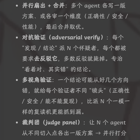
并行扇出 + 合并
：多个 agent 各写一版
方案、或各审一个维度（正确性 / 安全 /
性能），最后合并取优。
对抗验证（adversarial verify）
：每个
"发现 / 结论" 派 N 个怀疑者，每个都被
要求
去反驳它
，多数反驳就毙掉。专治
"看着对、其实错" 的结论。
多视角验证
：一个结论可能从好几个方向
错，就给每个验证者不同 "镜头"（正确性
/ 安全 / 能不能复现），比派 N 个一模一
样的复读机更能抓到漏。
裁判团（judge panel）
：让 N 个 agent
从不同切入点各出一版方案 → 并行打分