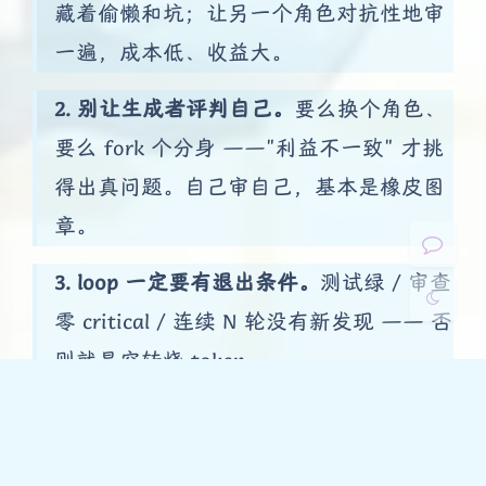
藏着偷懒和坑；让另一个角色对抗性地审
夜间模式
一遍，成本低、收益大。
Sans Serif
Serif
2. 别让生成者评判自己。
要么换个角色、
要么 fork 个分身 ——"利益不一致" 才挑
浅阴影
深阴影
得出真问题。自己审自己，基本是橡皮图
关闭
日落
暗化
灰度
章。
3. loop 一定要有退出条件。
测试绿 / 审查
零 critical / 连续 N 轮没有新发现 —— 否
则就是空转烧 token。
4. 别一套流水线打天下。
调研、功能、排
错是完全不同的循环形状，硬套一个模板