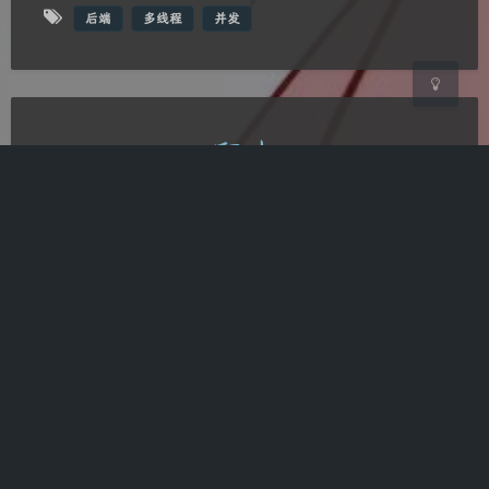
后端
多线程
并发
爬虫
2023-9-09 13:12
|
后端
|
2,249
|
0
77 字
|
2 分钟
以 bilibili 直播弹幕为例 导入相关库 import
requests,js…
后端