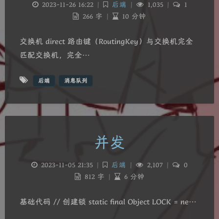
2023-11-26 16:22
|
后端
|
1,035
|
1
266 字
|
10 分钟
交换机 direct 路由键（RoutingKey）与交换机完全
匹配交换机，完全…
后端
消息队列
并发
夜间模式
2023-11-05 21:35
|
后端
|
2,107
|
0
Sans Serif
Serif
812 字
|
6 分钟
浅阴影
深阴影
基础代码 // 创建锁 static final Object LOCK = ne…
关闭
日落
暗化
灰度