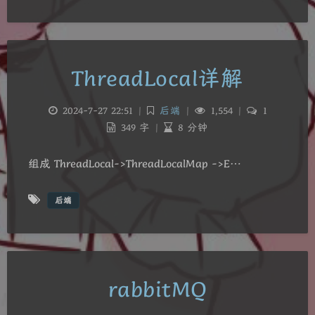
ThreadLocal详解
2024-7-27 22:51
|
后端
|
1,554
|
1
349 字
|
8 分钟
组成 ThreadLocal->ThreadLocalMap ->E…
后端
rabbitMQ