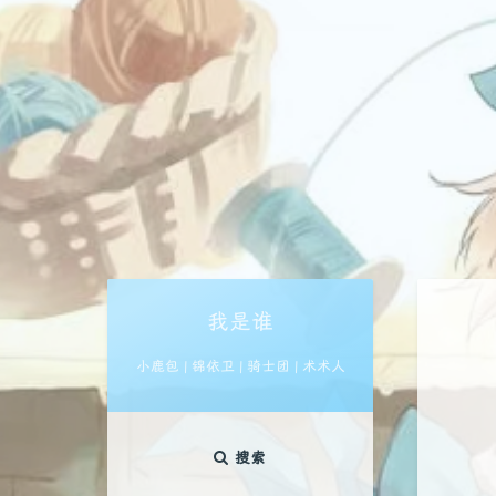
我是谁
小鹿包 | 锦依卫 | 骑士团 | 术术人
搜索