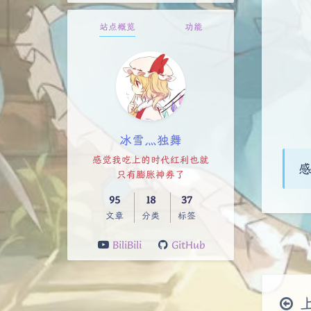
站点概览
功能
冰雪灬独舞
感觉我吃上的时代红利也就
感
只有膨胀神券了
95
18
37
文章
分类
标签
BiliBili
GitHub