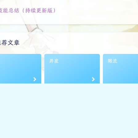
技能总结（持续更新版）
推荐文章
虫
并发
限流
Copyright
2023
冰雪灬独
备案号
浙ICP备20230234
Running Time
1069
days
14
H
4