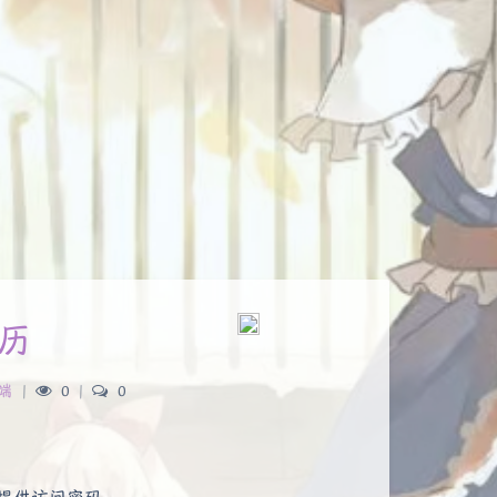
历
端
|
0
|
0