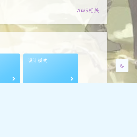
浅阴影
深阴影
AWS相关
关闭
日落
暗化
灰度
设计模式
舞
07号
9
M
48
S