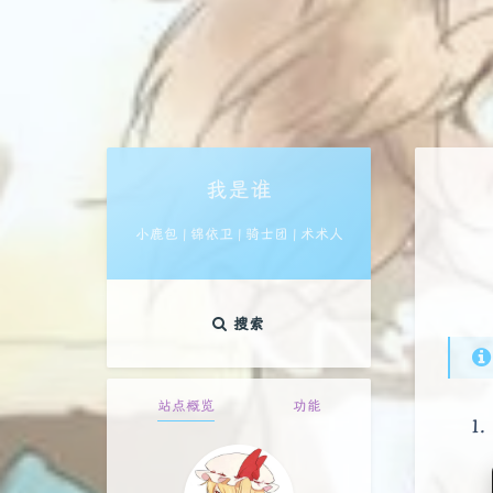
我是谁
小鹿包 | 锦依卫 | 骑士团 | 术术人
搜索
站点概览
功能