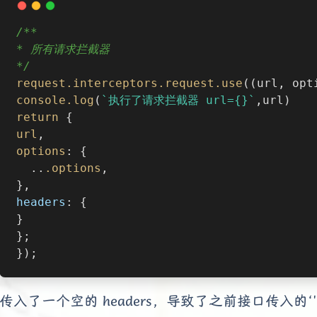
/**
* 所有请求拦截器
*/
request
.interceptors
.request
.use
((url, opt
console
.log
(
`执行了请求拦截器 url={}`
,url)
return
 {
url
,
options
: {
  ..
.options
,
},
headers
: {
}
};
});
传入了一个空的 headers，导致了之前接口传入的‘'Cont