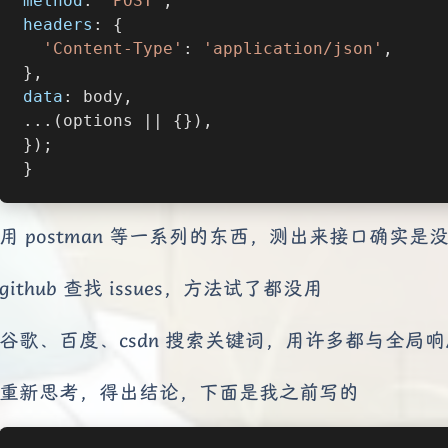
method
: 
'POST'
,
headers
: {
'Content-Type'
: 
'application/json'
,
},
data
: body,
...(options || {}),
});
}
用 postman 等一系列的东西，测出来接口确实是
github 查找 issues，方法试了都没用
谷歌、百度、csdn 搜索关键词，用许多都与全局
重新思考，得出结论，下面是我之前写的