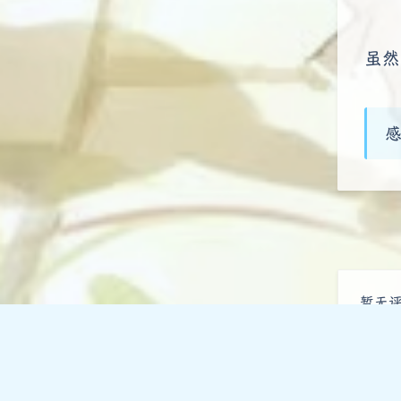
虽然
感
暂无