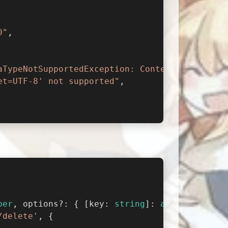
0"
,
aTypeNotSupportedException: Content type 'tex
et=UTF-8' not supported"
,
ber
, options?: { [key: 
string
]: 
any
 }
) 
{
/delete'
, {