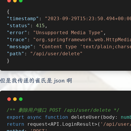
{
"timestamp"
: 
"2023-09-29T15:23:50.494+00:0
"status"
: 
415
,
"error"
: 
"Unsupported Media Type"
,
"trace"
: 
"org.springframework.web.HttpMedi
"message"
: 
"Content type 'text/plain;chars
"path"
: 
"/api/user/delete"
}
但是我传递的雀氏是 json 啊
/** 删除用户接口 POST /api/user/delete */
export
async
function
deleteUser
(
body: 
num
return
 request<API.LoginResult>(
'/api/user