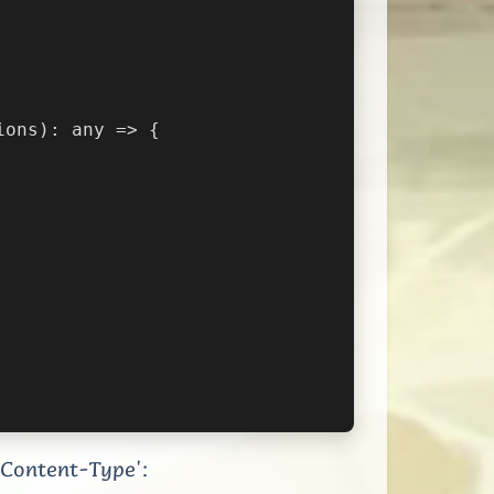
ions): any => {
ent-Type':
夜间模式