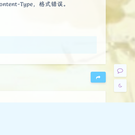
Content-Type，格式错误。
Sans Serif
Serif
浅阴影
深阴影
关闭
日落
暗化
灰度