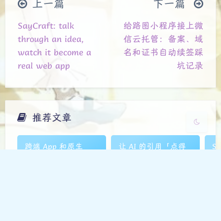
上一篇
下一篇
夜间模式
SayCraft: talk
给路图小程序接上微
Sans Serif
Serif
through an idea,
信云托管：备案、域
watch it become a
名和证书自动续签踩
浅阴影
深阴影
real web app
坑记录
关闭
日落
暗化
灰度
推荐文章
跨端 App 和原生
让 AI 的引用「点得
Sa
App：我现在会怎么
开还不链错」——别
th
选技术栈
让模型自己吐跳转 id
wa
re