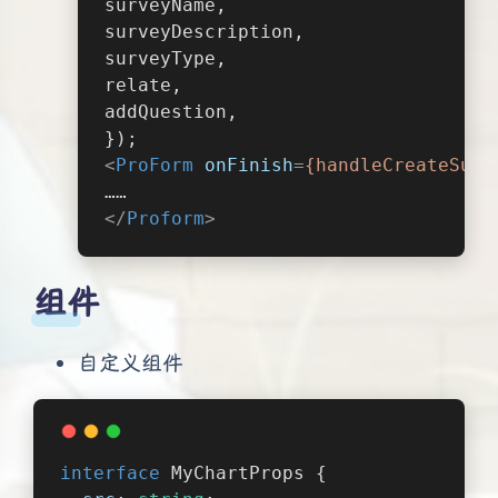
surveyName,
surveyDescription,
surveyType,
relate,
addQuestion,
});
<
ProForm
onFinish
=
{handleCreateSurv
……
</
Proform
>
组件
自定义组件
interface
 MyChartProps {