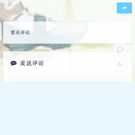
Sans Serif
Serif
浅阴影
深阴影
豆
暂无评论
关闭
日落
暗化
灰度
发送评论