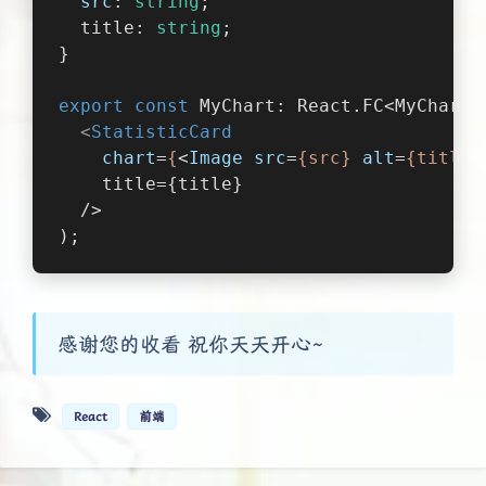
src
: 
string
;
  title: 
string
;
}
export
const
 MyChart: React.FC<MyChartP
<
StatisticCard
chart
=
{
<
Image
src
=
{src}
alt
=
{title}
    title={title}
  />
);
感谢您的收看 祝你天天开心~
React
前端
夜间模式