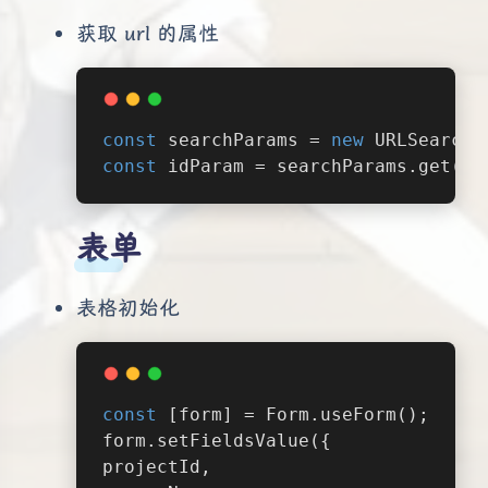
获取 url 的属性
const
 searchParams = 
new
 URLSearchP
const
 idParam = searchParams.get(
'i
表单
表格初始化
const
 [form] = Form.useForm();
form.setFieldsValue({
projectId,