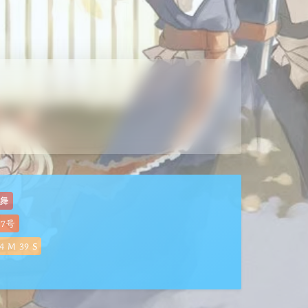
舞
07号
4
M
40
S
夜间模式