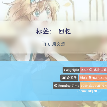
标签：
回忆
0 篇文章
Copyright
2023
冰雪灬独
备案号
浙ICP备20230234
Running Time
1069
days
21
H
4
Theme
Argon