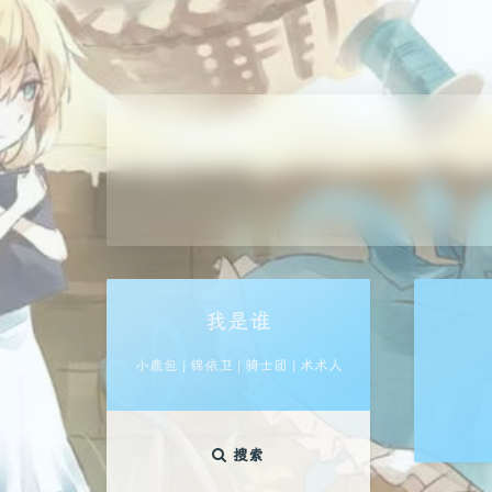
我是谁
小鹿包 | 锦依卫 | 骑士团 | 术术人
搜索