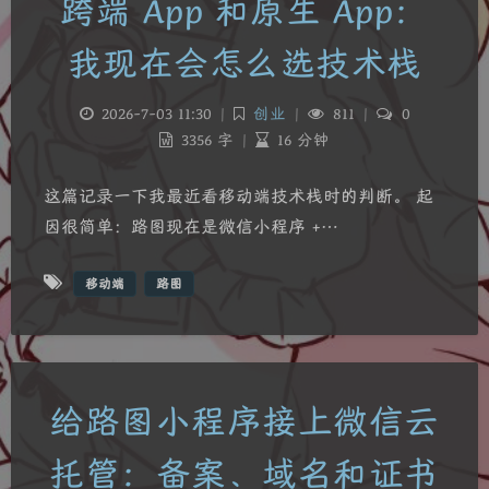
跨端 App 和原生 App：
我现在会怎么选技术栈
2026-7-03 11:30
|
创业
|
811
|
0
3356 字
|
16 分钟
这篇记录一下我最近看移动端技术栈时的判断。 起
因很简单：路图现在是微信小程序 +…
移动端
路图
给路图小程序接上微信云
夜间模式
托管：备案、域名和证书
Sans Serif
Serif