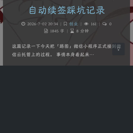
自动续签踩坑记录
浅阴影
深阴影
2026-7-02 20:34
|
创业
|
161
|
0
关闭
日落
暗化
灰度
1845 字
|
8 分钟
这篇记录一下今天把「路图」微信小程序正式接到微
信云托管上的过程。 事情本身看起来…
微信小程序
路图
Copyright
2023
冰雪灬独舞
备案号
浙ICP备2023023407号
Running Time
1070
days
10
H
43
M
34
S
Theme
Argon