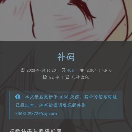
补码
2023-9-14 16:20
|
408
|
2,004
|
0
82 字
|
几秒读完
本文最后更新于 1058 天前，其中的信息可能
已经过时，如有错误请发送邮件到
3368129372@qq.com
正数补码与原码相同