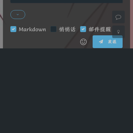
关闭
日落
暗化
灰度
Markdown
悄悄话
邮件提醒
发送
|´・ω・)ノ
ヾ(≧∇≦*)ゝ
(☆ω☆)
（╯‵□′）╯︵┴─┴
￣﹃￣
(/ω＼)
上一篇
下一篇
∠( ᐛ 」∠)＿
(๑•̀ㅁ•́ฅ)
→_→
mybatis plus
୧(๑•̀⌄•́๑)૭
٩(ˊᗜˋ*)و
(ノ°ο°)ノ
java
(´இ皿இ｀)
⌇●﹏●⌇
(ฅ´ω`ฅ)
(╯°A°)╯︵○○○
φ(￣∇￣o)
推荐文章
ヾ(´･ ･｀｡)ノ"
( ง ᵒ̌皿ᵒ̌)ง⁼³₌₃
(ó﹏ò｡)