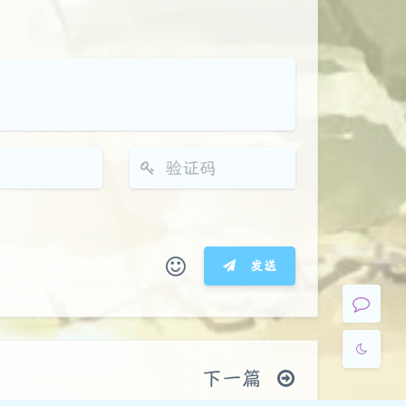
夜间模式
Sans Serif
Serif
浅阴影
深阴影
关闭
日落
暗化
灰度
发送
(≧∇≦*)ゝ
(☆ω☆)
┴─┴
￣﹃￣
(/ω＼)
∠( ᐛ 」∠)＿
下一篇
→
୧(๑•̀⌄•́๑)૭
٩(ˊᗜˋ*)و
(ノ°ο°)ノ