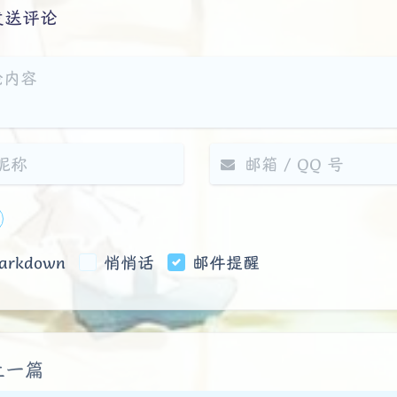
发送评论
arkdown
悄悄话
邮件提醒
|´・ω・)ノ
ヾ
（╯‵□′）╯︵
上一篇
(๑•̀ㅁ•́ฅ)
→_