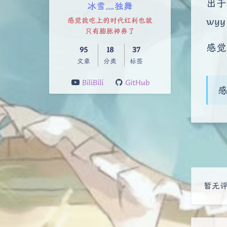
出于
冰雪灬独舞
wy
感觉我吃上的时代红利也就
只有膨胀神券了
感觉
95
18
37
文章
分类
标签
BiliBili
GitHub
感
暂无