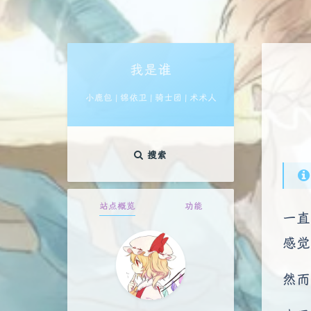
我是谁
小鹿包 | 锦依卫 | 骑士团 | 术术人
搜索
站点概览
功能
一直
感觉
然而