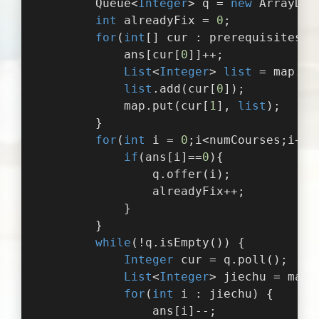
        Queue<
Integer
> q = 
new
 ArrayDeq
int
 alreadyFix = 
0
;
for
(
int
[] cur : prerequisites) 
            ans[cur[
0
]]++;
List
<
Integer
> 
list
 = map.ge
list
.add(cur[
0
]);
            map.put(cur[
1
], 
list
);
        }
for
(
int
 i = 
0
;i<numCourses;i++)
if
(ans[i]==
0
){
                q.offer(i);
                alreadyFix++;
            }
        }
while
(!q.isEmpty()) {
Integer
 cur = q.poll();
List
<
Integer
> jiechu = map.
for
(
int
 i : jiechu) {
                ans[i]--;