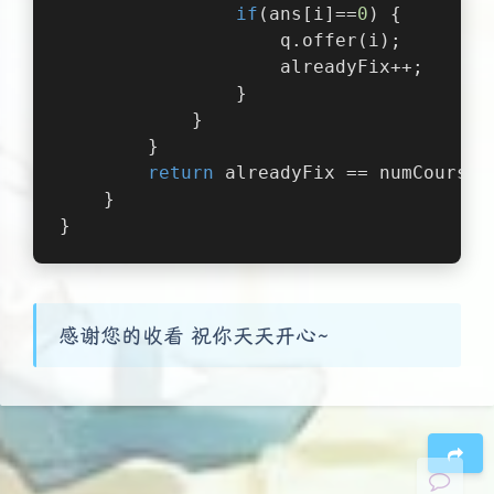
if
(ans[i]==
0
) {
                    q.offer(i);
                    alreadyFix++;
                }
            }
        }
return
 alreadyFix == numCourses
    }
}
夜间模式
Sans Serif
Serif
感谢您的收看 祝你天天开心~
浅阴影
深阴影
关闭
日落
暗化
灰度