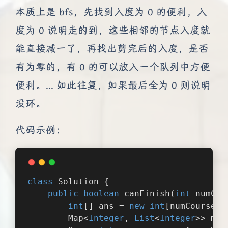
本质上是 bfs，先找到入度为 0 的便利，入
度为 0 说明走的到，这些相邻的节点入度就
能直接减一了，再找出剪完后的入度，是否
有为零的，有 0 的可以放入一个队列中方便
便利。... 如此往复，如果最后全为 0 则说明
没环。
代码示例：
class
Solution
{
public
boolean
 canFinish(
int
 numCou
int
[] ans = 
new
int
[numCourses]
        Map<
Integer
, 
List
<
Integer
>> map